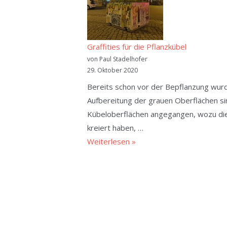
Graffities für die Pflanzkübel
von Paul Stadelhofer
29. Oktober 2020
Bereits schon vor der Bepflanzung wurd
Aufbereitung der grauen Oberflächen si
Kübeloberflächen angegangen, wozu die 
kreiert haben, …
Graffities
Weiterlesen »
für
die
Pflanzkübel