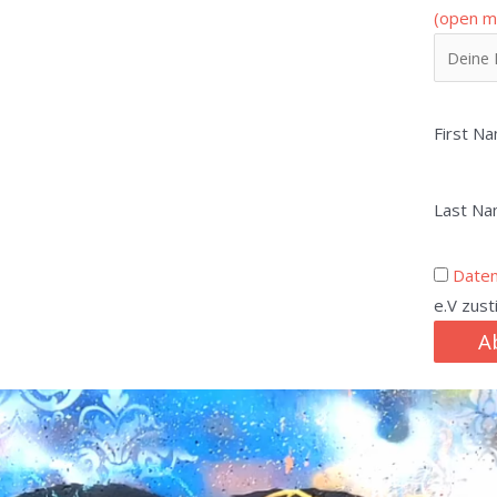
(open m
First N
Last N
Date
e.V zus