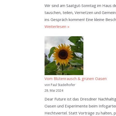
Wir sind am Saatgut-Sonntag im Haus der
tauschen, teilen, Vernetzen und Gemei
ins Gespräch kommen! Eine kleine Besc
Saatgut-
Weiterlesen »
Sonntag
15.
März
2026,
10-
15
Uhr,
Vom Blütenrausch & grünen Oasen
Haus
von Paul Stadelhofer
der
28. Mai 2024
Presse
Dear Future ist das Dresdner Nachhaltig
Oasen und Experimente beim Infogarten
Hechtviertel. Statt Vorträge zu halten, 