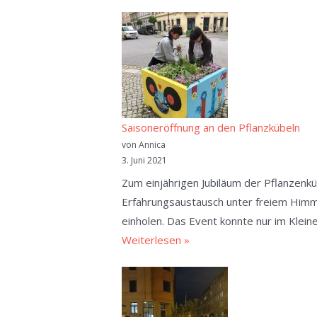
Saisoneröffnung an den Pflanzkübeln
von Annica
3. Juni 2021
Zum einjährigen Jubiläum der Pflanzenkü
Erfahrungsaustausch unter freiem Himme
einholen. Das Event konnte nur im Klein
Saisoneröffnung
Weiterlesen »
an
den
Pflanzkübeln