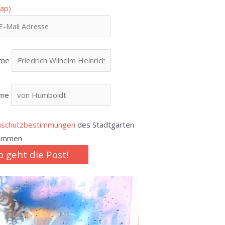
ap)
ame
ame
nschutzbestimmungen
des Stadtgärten
timmen