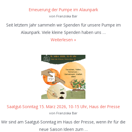
s
r
n
Erneuerung der Pumpe im Alaunpark
o
R
w
von Franziska Bär
n
e
e
i
Seit letztem Jahr sammeln wir Spenden für unsere Pumpe im
t
i
m
Alaunpark. Viele kleine Spenden haben uns …
t
h
E
A
Weiterlesen »
u
u
r
l
n
n
n
a
g
g
e
u
v
a
u
n
o
m
e
p
n
2
r
a
W
1
u
r
ä
.
n
k
l
0
g
Saatgut-Sonntag 15. März 2026, 10-15 Uhr, Haus der Presse
d
3
d
von Franziska Bär
e
.
e
r
Wir sind am Saatgut-Sonntag im Haus der Presse, wenn ihr für die
2
r
n
neue Saison Ideen zum …
0