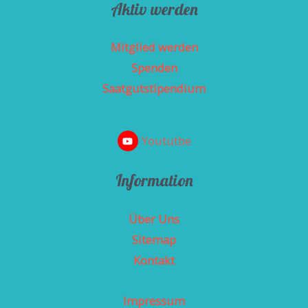
Aktiv werden
M
t
ä
e
r
Mitglied werden
i
z
l
Spenden
2
e
Saatgutstipendium
0
n
2
!
6
Yoututbe
,
1
Information
0
-
Über Uns
1
5
Sitemap
U
Kontakt
h
r
Impressum
,