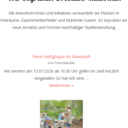
Mit Anwohner:innen und Initiativen verwandeln wir Flächen in
Freiräume, Experimentierfelder und blühende Oasen. So erproben wir
neue Ansätze und Formen nachhaltiger Stadtentwicklung.
Neue Gießgruppe im Alaunpark
von Franziska Bär
Wir werden am 15.07.2026 ab 16:30 Uhr grillen ihr seid herzlich
eingeladen. Es hat sich eine …
N
Weiterlesen »
e
u
e
G
i
e