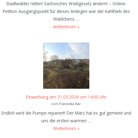
k
t
Stadtwälder retten! Sächsisches Waldgesetz ändern! – Online-
a
Petition Ausgangspunkt für dieses Anliegen war der Kahlhieb des
r
Wäldchens …
t
B
Weiterlesen »
d
i
e
t
r
t
F
e
r
P
e
e
i
t
l
i
u
t
Einweihung am 21.03.2026 um 14:00 Uhr
f
i
von Franziska Bär
t
o
Endlich wird die Pumpe repariert! Der März hat es gut gemeint und
s
n
uns die ersten warmen …
a
z
E
Weiterlesen »
i
u
i