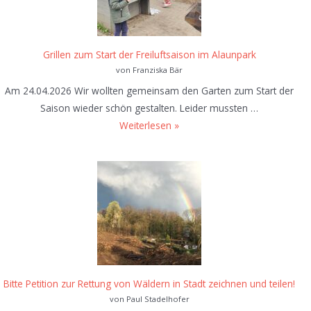
ß
g
r
Grillen zum Start der Freiluftsaison im Alaunpark
u
von Franziska Bär
p
Am 24.04.2026 Wir wollten gemeinsam den Garten zum Start der
p
Saison wieder schön gestalten. Leider mussten …
e
G
Weiterlesen »
i
r
m
i
A
l
l
l
a
e
u
n
n
z
p
u
a
m
Bitte Petition zur Rettung von Wäldern in Stadt zeichnen und teilen!
r
S
von Paul Stadelhofer