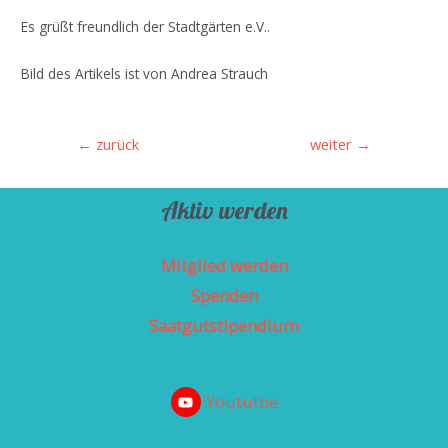
Es grüßt freundlich der Stadtgärten e.V..
Bild des Artikels ist von Andrea Strauch
Beitragsnavigation
←
zurück
weiter
→
Aktiv werden
Mitglied werden
Spenden
Saatgutstipendium
Yoututbe