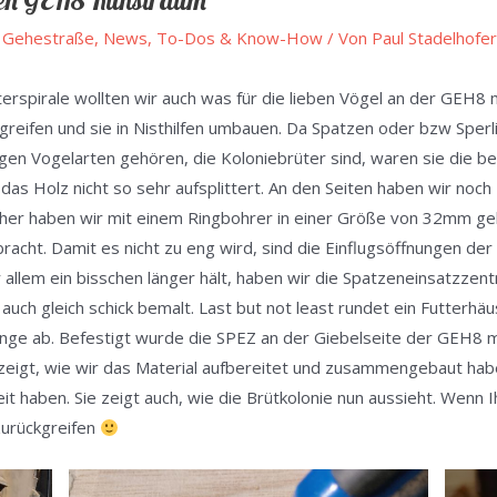
 den GEH8 Kunstraum
 Gehestraße
,
News, To-Dos & Know-How
/ Von
Paul Stadelhofe
rspirale wollten wir auch was für die lieben Vögel an der GEH8
reifen und sie in Nisthilfen umbauen. Da Spatzen oder bzw Sper
igen Vogelarten gehören, die Koloniebrüter sind, waren sie die
das Holz nicht so sehr aufsplittert. An den Seiten haben wir noch
slöcher haben wir mit einem Ringbohrer in einer Größe von 32mm 
racht. Damit es nicht zu eng wird, sind die Einflugsöffnungen der
r allem ein bisschen länger hält, haben wir die Spatzeneinsatzzen
ch gleich schick bemalt. Last but not least rundet ein Futterhäu
nge ab. Befestigt wurde die SPEZ an der Giebelseite der GEH8 
zeigt, wie wir das Material aufbereitet und zusammengebaut hab
t haben. Sie zeigt auch, wie die Brütkolonie nun aussieht. Wenn Ih
zurückgreifen