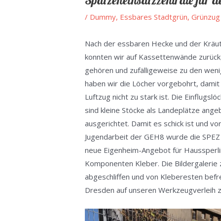
Spatzeneinsatzzentrale für
/
Dummy
,
Essbares Stadtgrün
,
Grünzug
Nach der essbaren Hecke und der Kräute
konnten wir auf Kassettenwände zurückg
gehören und zufälligeweise zu den wen
haben wir die Löcher vorgebohrt, damit 
Luftzug nicht zu stark ist. Die Einflug
sind kleine Stöcke als Landeplätze angeb
ausgerichtet. Damit es schick ist und vo
Jugendarbeit der GEH8 wurde die SPEZ au
neue Eigenheim-Angebot für Haussperli
Komponenten Kleber. Die Bildergalerie 
abgeschliffen und von Kleberesten befrei
Dresden auf unseren Werkzeugverleih 