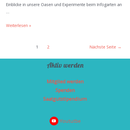
Einblicke in unsere Oasen und Experimente beim Infogarten an
…
Vom
Weiterlesen »
Blütenrausch
&
Beitragsnavigation
1
2
Nächste Seite
→
grünen
Oasen
Aktiv werden
Mitglied werden
Spenden
Saatgutstipendium
Yoututbe