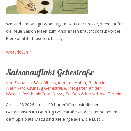
Wir sind am Saatgut-Sonntag im Haus der Presse, wenn ihr für
die neue Saison Ideen zum Anpflanzen braucht schaut vorbei.
Hier könnt ihr tauschen, teilen, …
Saatgut-
Weiterlesen »
Sonntag
15.
Saisonauftakt Gehestraße
März
2026,
Von
Franziska Bär
/
Albertgarten am Hafen
,
Garten im
Alaunpark
,
Grünzug Gehestraße
,
Infogarten an der
10-
Waldschlösschenbrücke
,
News, To-Dos & Know-How
,
Termine
15
Uhr,
Am 14.03.2026 um 11:00 Uhr eröffnen wir die neue
Haus
Gartensaison im Grünzug Gehestraße an der Pumpe neben
der
dem Spielplatz. Dazu sind alle eingeladen, die Lust …
Presse