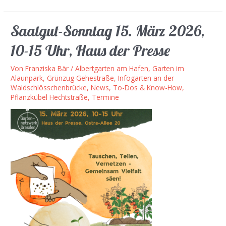
Gießgruppe
im
Saatgut-Sonntag 15. März 2026,
Alaunpark
10-15 Uhr, Haus der Presse
Von
Franziska Bär
/
Albertgarten am Hafen
,
Garten im
Alaunpark
,
Grünzug Gehestraße
,
Infogarten an der
Waldschlösschenbrücke
,
News, To-Dos & Know-How
,
Pflanzkübel Hechtstraße
,
Termine