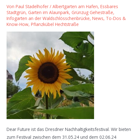
Von
Paul Stadelhofer
/
Albertgarten am Hafen
,
Essbares
Stadtgrün
,
Garten im Alaunpark
,
Grünzug Gehestraße
,
Infogarten an der Waldschlösschenbrücke
,
News, To-Dos &
Know-How
,
Pflanzkübel Hechtstraße
Dear Future ist das Dresdner Nachhaltigkeitsfestival. Wir bieten
zum Festival zwischen dem 31.05.24 und dem 02.06.24