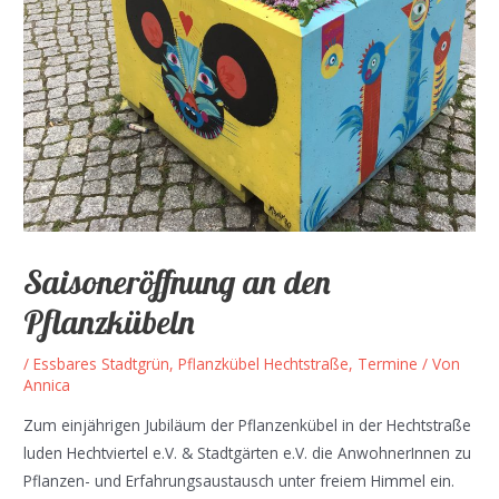
Saisoneröffnung an den
Pflanzkübeln
/
Essbares Stadtgrün
,
Pflanzkübel Hechtstraße
,
Termine
/ Von
Annica
Zum einjährigen Jubiläum der Pflanzenkübel in der Hechtstraße
luden Hechtviertel e.V. & Stadtgärten e.V. die AnwohnerInnen zu
Pflanzen- und Erfahrungsaustausch unter freiem Himmel ein.